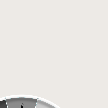
Livraison gratuite pour les commandes de plus de 100$*
NOUVEAU
Maison
/
Bain moussant en poudre 185 g Citron vert