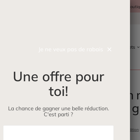
Récupérez gratuitement et rapidement votre commande en boutique
Maman
Petits loups
ÉcoLoup
Jeux et jouets
Je ne veux pas de rabais
Une offre pour
toi!
Bain 
185 g
La chance de gagner une belle réduction.
C'est parti ?
$18.99
Frais d'expédition