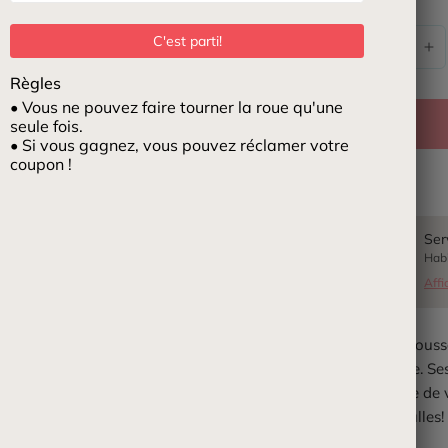
Quantité
C'est parti!
Règles
• Vous ne pouvez faire tourner la roue qu'une
seule fois.
• Si vous gagnez, vous pouvez réclamer votre
coupon !
Ser
Habi
Affi
Le Bain moussa
de la pièce. S
et sensible de
plus de bulles