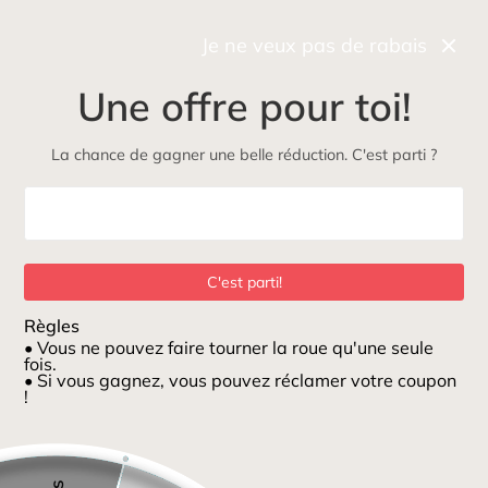
Récupérez gratuitement et rapidement votre commande
en boutique
Je ne veux pas de rabais
0
Une offre pour toi!
NOUVEAU
Maman
Petits loups
ÉcoLoup
Jeux et jouets
La chance de gagner une belle réduction. C'est parti ?
Maison
/
Barrettes clip clap (2) Fleuri terre
C'est parti!
Règles
• Vous ne pouvez faire tourner la roue qu'une seule
fois.
• Si vous gagnez, vous pouvez réclamer votre coupon
!