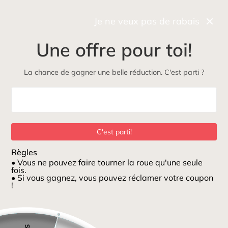
Récupérez gratuitement et rapidement votre commande
*
en boutique
Je ne veux pas de rabais
0
Une offre pour toi!
NOUVEAU
Maman
Petits loups
ÉcoLoup
Jeux et jouets
La chance de gagner une belle réduction. C'est parti ?
Maison
/
Bavette en silicone Lily
C'est parti!
Règles
• Vous ne pouvez faire tourner la roue qu'une seule
fois.
• Si vous gagnez, vous pouvez réclamer votre coupon
!