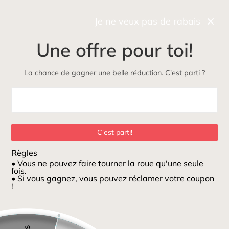
Récupérez gratuitement et rapidement votre commande
en boutique
Je ne veux pas de rabais
0
Une offre pour toi!
NOUVEAU
Maman
Petits loups
ÉcoLoup
Jeux et jouets
La chance de gagner une belle réduction. C'est parti ?
Maison
/
Bibs Bohème caoutchouc naturel Desert sand/Honey Bee 0-6m
C'est parti!
Règles
• Vous ne pouvez faire tourner la roue qu'une seule
fois.
• Si vous gagnez, vous pouvez réclamer votre coupon
!