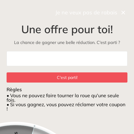
Récupérez gratuitement et rapidement votre commande
en boutique
Je ne veux pas de rabais
0
Une offre pour toi!
NOUVEAU
Maman
Petits loups
ÉcoLoup
Jeux et jouets
La chance de gagner une belle réduction. C'est parti ?
Maison
/
Bol Bleu ciel
C'est parti!
Règles
• Vous ne pouvez faire tourner la roue qu'une seule
fois.
• Si vous gagnez, vous pouvez réclamer votre coupon
!