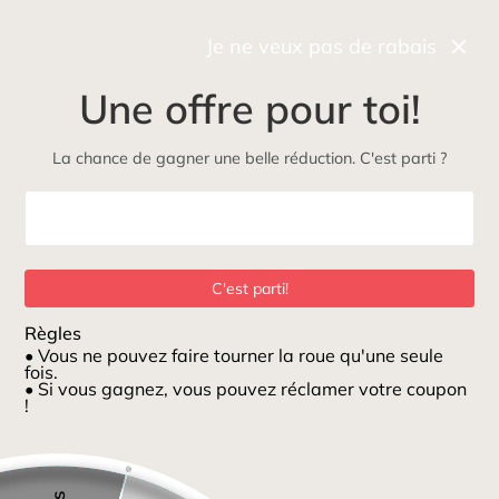
Récupérez gratuitement et rapidement votre commande
en boutique
Je ne veux pas de rabais
0
Une offre pour toi!
NOUVEAU
Maman
Petits loups
ÉcoLoup
Jeux et jouets
La chance de gagner une belle réduction. C'est parti ?
Maison
/
Boucle mousseline caramel bandeau nylon
C'est parti!
Règles
• Vous ne pouvez faire tourner la roue qu'une seule
fois.
• Si vous gagnez, vous pouvez réclamer votre coupon
!