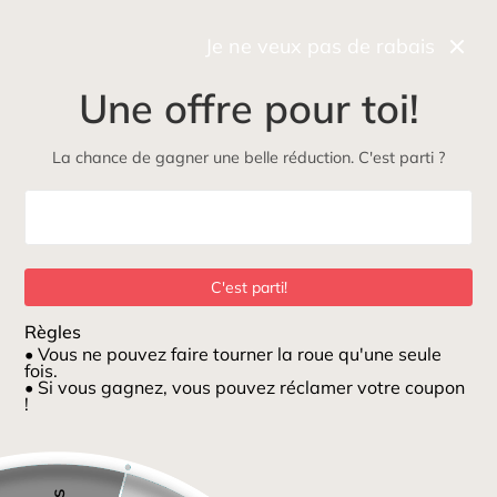
Récupérez gratuitement et rapidement votre commande
en boutique
Je ne veux pas de rabais
0
Une offre pour toi!
NOUVEAU
Maman
Petits loups
ÉcoLoup
Jeux et jouets
La chance de gagner une belle réduction. C'est parti ?
Maison
/
Bouteille en verre 225 ml sauge caoutchouc naturel
C'est parti!
Règles
• Vous ne pouvez faire tourner la roue qu'une seule
fois.
• Si vous gagnez, vous pouvez réclamer votre coupon
!