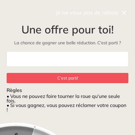
Récupérez gratuitement et rapidement votre commande
*
en boutique
Je ne veux pas de rabais
0
Une offre pour toi!
NOUVEAU
Maman
Petits loups
ÉcoLoup
Jeux et jouets
La chance de gagner une belle réduction. C'est parti ?
Maison
/
Carte Bonne Fête
C'est parti!
Règles
• Vous ne pouvez faire tourner la roue qu'une seule
fois.
• Si vous gagnez, vous pouvez réclamer votre coupon
!