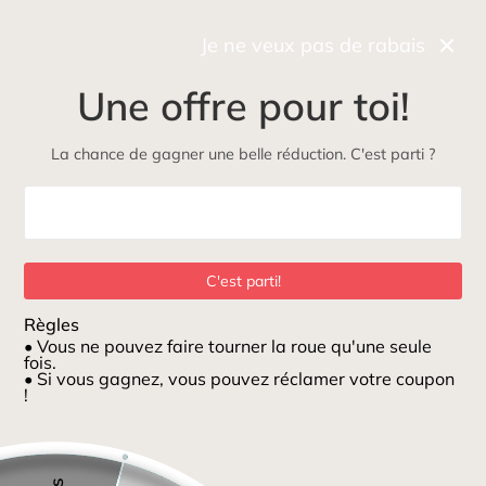
Récupérez gratuitement et rapidement votre commande
en boutique
Je ne veux pas de rabais
0
Une offre pour toi!
NOUVEAU
Maman
Petits loups
ÉcoLoup
Jeux et jouets
La chance de gagner une belle réduction. C'est parti ?
Maison
/
Culotte d'entraînement à la propreté en coton bio (3) 2-3t Maritime
C'est parti!
Règles
• Vous ne pouvez faire tourner la roue qu'une seule
fois.
• Si vous gagnez, vous pouvez réclamer votre coupon
!