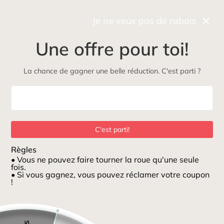
Récupérez gratuitement et rapidement votre commande
en boutique
Je ne veux pas de rabais
0
Une offre pour toi!
NOUVEAU
Maman
Petits loups
ÉcoLoup
Jeux et jouets
La chance de gagner une belle réduction. C'est parti ?
Maison
/
Enfilage lettres
C'est parti!
Règles
• Vous ne pouvez faire tourner la roue qu'une seule
fois.
• Si vous gagnez, vous pouvez réclamer votre coupon
!