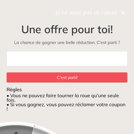
Récupérez gratuitement et rapidement votre commande
en boutique
Je ne veux pas de rabais
0
Une offre pour toi!
NOUVEAU
Maman
Petits loups
ÉcoLoup
Jeux et jouets
La chance de gagner une belle réduction. C'est parti ?
Maison
/
Haut maternité moutarde avec faux boutons
C'est parti!
Règles
• Vous ne pouvez faire tourner la roue qu'une seule
fois.
• Si vous gagnez, vous pouvez réclamer votre coupon
!