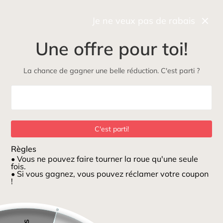
Récupérez gratuitement et rapidement votre commande
en boutique
Je ne veux pas de rabais
0
Une offre pour toi!
NOUVEAU
Maman
Petits loups
ÉcoLoup
Jeux et jouets
La chance de gagner une belle réduction. C'est parti ?
Maison
/
Mix & match Animaux du bain
C'est parti!
Règles
• Vous ne pouvez faire tourner la roue qu'une seule
fois.
• Si vous gagnez, vous pouvez réclamer votre coupon
!