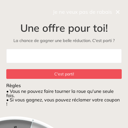
Récupérez gratuitement et rapidement votre commande
en boutique
Je ne veux pas de rabais
0
Une offre pour toi!
NOUVEAU
Maman
Petits loups
ÉcoLoup
Jeux et jouets
La chance de gagner une belle réduction. C'est parti ?
Maison
/
Snappi (3) Gris vert violet
C'est parti!
Règles
• Vous ne pouvez faire tourner la roue qu'une seule
fois.
• Si vous gagnez, vous pouvez réclamer votre coupon
!