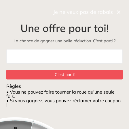
Récupérez gratuitement et rapidement votre commande
en boutique
Je ne veux pas de rabais
0
Une offre pour toi!
NOUVEAU
Maman
Petits loups
ÉcoLoup
Jeux et jouets
La chance de gagner une belle réduction. C'est parti ?
Maison
/
Tasse Professeur incroyable
C'est parti!
Règles
• Vous ne pouvez faire tourner la roue qu'une seule
fois.
• Si vous gagnez, vous pouvez réclamer votre coupon
!