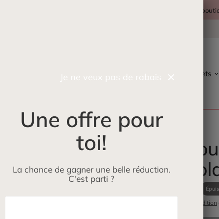
Récupérez gratuitement et rapidement votre commande en boutique
Maman
Petits loups
ÉcoLoup
Jeux et jouets
Je ne veux pas de rabais
Une offre pour
toi!
Tatou
Nicol
La chance de gagner une belle réduction.
C'est parti ?
$3.00
Épui
Frais d'expédition