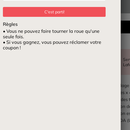
C'est parti!
Règles
• Vous ne pouvez faire tourner la roue qu'une
seule fois.
• Si vous gagnez, vous pouvez réclamer votre
coupon !
Ser
Laf
Cet emballage 
de 2 pouces x 
Le design des 
L'impression d
L'impression e
certifiée FDA (
3 ans +