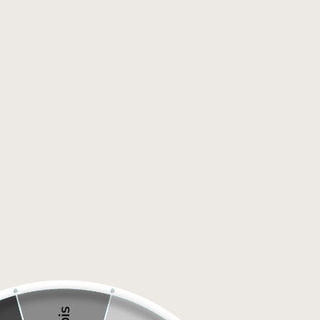
Livraison gratuite pour les commandes de plus de 100$*
NOUVEAU
Maison
/
Tatouage temporaire Nicolas et ses rennes